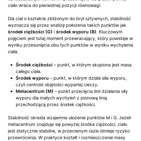
ciało wraca do pierwotnej pozycji równowagi.
Dla ciał o kształcie zbliżonym do brył sztywnych, stabilność
wyznacza się przez analizę położenia takich punktów jak
środek ciężkości (G)
i
środek wyporu (B)
. Kluczowym
pojęciem jest tutaj moment przewracający, który powstaje w
wyniku przesunięcia obu tych punktów w wyniku wychylenia
ciała.
Środek ciężkości
– punkt, w którym skupiona jest masa
całego ciała.
Środek wyporu
– punkt, w którym działa siła wyporu,
czyli centroid objętości wypartej cieczy.
Metacentrum (M)
– punkt przecięcia linii działania siły
wyporu dla małych wychyleń z pionową linią
przechodzącą przez środek ciężkości.
Stabilność określa wzajemne ułożenie punktów M i G. Jeżeli
metacentrum znajduje się powyżej środka ciężkości, ciało
jest statycznie stabilne, w przeciwnym razie istnieje ryzyko
przewrócenia. W praktyce kształt i rozmieszczenie masy