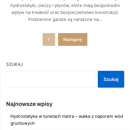
hydrostatyki, cieczy i płynów, które mają bezpośredni
wpływ na trwałość oraz bezpieczeństwo konstrukcji.
Podziemne garaże są narażone na…
Nawigacja
1
Następny
po
wpisach
SZUKAJ
Szukaj
Najnowsze wpisy
Hydrostatyka w tunelach metra – walka z naporem wód
gruntowych