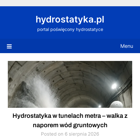
Skip
to
hydrostatyka.pl
content
portal poświęcony hydrostatyce
Menu
Hydrostatyka w tunelach metra – walka z
naporem wód gruntowych
Posted on 6 sierpnia 2026