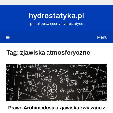
Skip
to
hydrostatyka.pl
content
portal poświęcony hydrostatyce
Menu
Tag:
zjawiska atmosferyczne
Prawo Archimedesa a zjawiska związane z