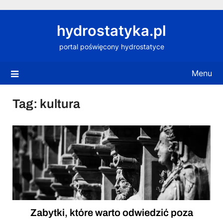
Skip
to
hydrostatyka.pl
content
portal poświęcony hydrostatyce
Menu
Tag:
kultura
Zabytki, które warto odwiedzić poza