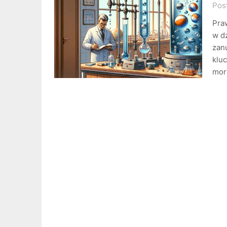
Pos
Pra
w dz
zan
kluc
mor