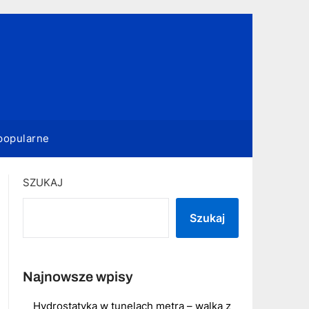
popularne
SZUKAJ
Szukaj
Najnowsze wpisy
Hydrostatyka w tunelach metra – walka z