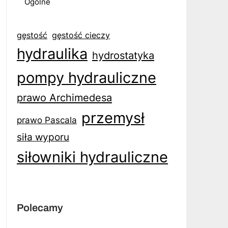
Ogólne
gęstość
gęstość cieczy
hydraulika
hydrostatyka
pompy hydrauliczne
prawo Archimedesa
przemysł
prawo Pascala
siła wyporu
siłowniki hydrauliczne
Polecamy