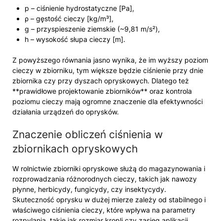
p – ciśnienie hydrostatyczne [Pa],
ρ – gęstość cieczy [kg/m³],
g – przyspieszenie ziemskie (~9,81 m/s²),
h – wysokość słupa cieczy [m].
Z powyższego równania jasno wynika, że im wyższy poziom
cieczy w zbiorniku, tym większe będzie ciśnienie przy dnie
zbiornika czy przy dyszach opryskowych. Dlatego też
**prawidłowe projektowanie zbiorników** oraz kontrola
poziomu cieczy mają ogromne znaczenie dla efektywności
działania urządzeń do oprysków.
Znaczenie obliczeń ciśnienia w
zbiornikach opryskowych
W rolnictwie zbiorniki opryskowe służą do magazynowania i
rozprowadzania różnorodnych cieczy, takich jak nawozy
płynne, herbicydy, fungicydy, czy insektycydy.
Skuteczność oprysku w dużej mierze zależy od stabilnego i
właściwego ciśnienia cieczy, które wpływa na parametry
rozpylania, takie jak rozmiar kropli czy zasięg aplikacji.