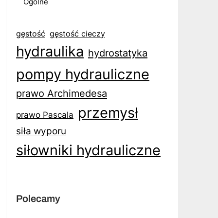
Ogólne
gęstość
gęstość cieczy
hydraulika
hydrostatyka
pompy hydrauliczne
prawo Archimedesa
przemysł
prawo Pascala
siła wyporu
siłowniki hydrauliczne
Polecamy