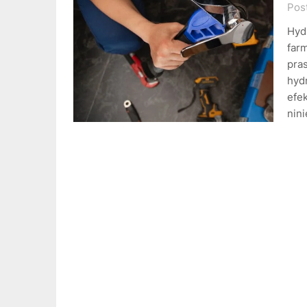
Pos
Hyd
far
pra
hydr
efek
nin