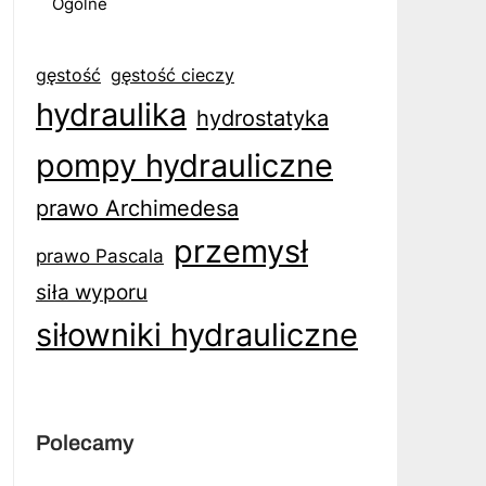
Ogólne
gęstość
gęstość cieczy
hydraulika
hydrostatyka
pompy hydrauliczne
prawo Archimedesa
przemysł
prawo Pascala
siła wyporu
siłowniki hydrauliczne
Polecamy