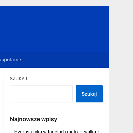
popularne
SZUKAJ
Szukaj
Najnowsze wpisy
Hydrostatyka w tunelach metra – walka z