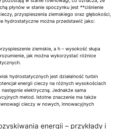
e pozostają w stanie równowagi, co oznacza, że
chą płynów w stanie spoczynku jest **ciśnienie
cieczy, przyspieszenia ziemskiego oraz głębokości,
enie hydrostatyczne można przedstawić jako:
 przyspieszenie ziemskie, a h – wysokość słupa
zrozumienie, jak można wykorzystać różnice
tycznych.
sk hydrostatycznych jest działalność turbin
tencjał energii cieczy na różnych wysokościach
a następnie elektryczną. Jednakże sama
dycyjnych metod. Istotne znaczenie ma także
równowagi cieczy w nowych, innowacyjnych
zyskiwania energii – przykłady i