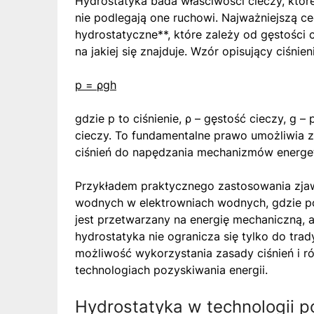
Hydrostatyka bada właściwości cieczy, któr
nie podlegają one ruchowi. Najważniejszą ce
hydrostatyczne**, które zależy od gęstości 
na jakiej się znajduje. Wzór opisujący ciśni
p = ρgh
gdzie p to ciśnienie, ρ – gęstość cieczy, g –
cieczy. To fundamentalne prawo umożliwia 
ciśnień do napędzania mechanizmów energe
Przykładem praktycznego zastosowania zjawi
wodnych w elektrowniach wodnych, gdzie po
jest przetwarzany na energię mechaniczną, 
hydrostatyka nie ogranicza się tylko do tra
możliwość wykorzystania zasady ciśnień i 
technologiach pozyskiwania energii.
Hydrostatyka w technologii po