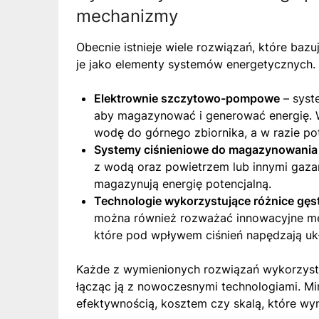
mechanizmy
Obecnie istnieje wiele rozwiązań, które baz
je jako elementy systemów energetycznych. D
Elektrownie szczytowo-pompowe
– syst
aby magazynować i generować energię. W
wodę do górnego zbiornika, a w razie pot
Systemy ciśnieniowe do magazynowania 
z wodą oraz powietrzem lub innymi gaza
magazynują energię potencjalną.
Technologie wykorzystujące różnice gęsto
można również rozważać innowacyjne mec
które pod wpływem ciśnień napędzają ukła
Każde z wymienionych rozwiązań wykorzystu
łącząc ją z nowoczesnymi technologiami. Mim
efektywnością, kosztem czy skalą, które wym