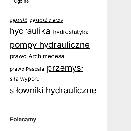
Ogólne
gęstość
gęstość cieczy
hydraulika
hydrostatyka
pompy hydrauliczne
prawo Archimedesa
przemysł
prawo Pascala
siła wyporu
siłowniki hydrauliczne
Polecamy