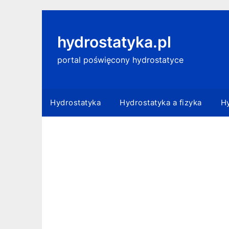
Skip
to
content
hydrostatyka.pl
portal poświęcony hydrostatyce
Hydrostatyka
Hydrostatyka a fizyka
Hy