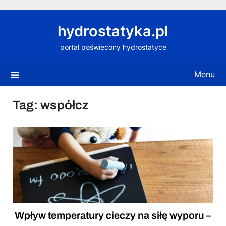
Skip
to
hydrostatyka.pl
content
portal poświęcony hydrostatyce
Menu
Tag:
współcz
Wpływ temperatury cieczy na siłę wyporu –