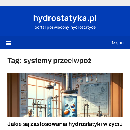
Skip
to
hydrostatyka.pl
content
portal poświęcony hydrostatyce
Menu
Tag:
systemy przeciwpoż
Jakie są zastosowania hydrostatyki w życiu