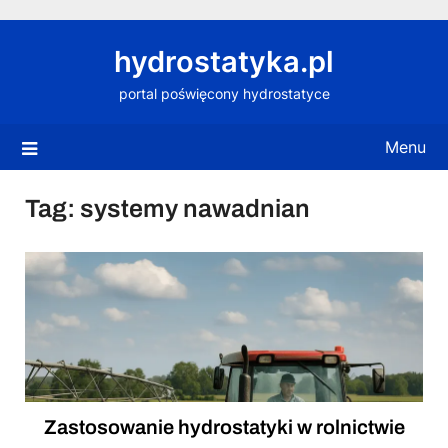
Skip
to
hydrostatyka.pl
content
portal poświęcony hydrostatyce
Menu
Tag:
systemy nawadnian
Zastosowanie hydrostatyki w rolnictwie