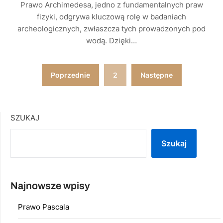
Prawo Archimedesa, jedno z fundamentalnych praw
fizyki, odgrywa kluczową rolę w badaniach
archeologicznych, zwłaszcza tych prowadzonych pod
wodą. Dzięki…
Stronicowanie
Poprzednie
2
Następne
wpisów
SZUKAJ
Szukaj
Najnowsze wpisy
Prawo Pascala