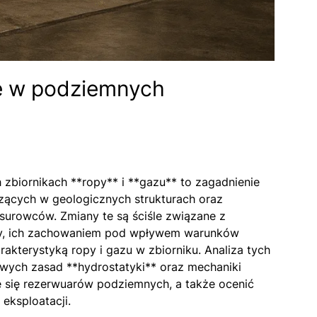
ie w podziemnych
 zbiornikach **ropy** i **gazu** to zagadnienie
ących w geologicznych strukturach oraz
surowców. Zmiany te są ściśle związane z
zy, ich zachowaniem pod wpływem warunków
akterystyką ropy i gazu w zbiorniku. Analiza tych
ch zasad **hydrostatyki** oraz mechaniki
 się rezerwuarów podziemnych, a także ocenić
eksploatacji.