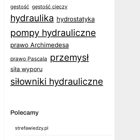
gęstość
gęstość cieczy
hydraulika
hydrostatyka
pompy hydrauliczne
prawo Archimedesa
przemysł
prawo Pascala
siła wyporu
siłowniki hydrauliczne
Polecamy
strefawiedzy.pl