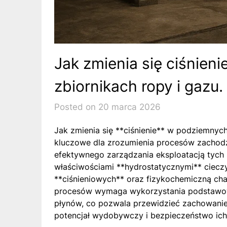
Jak zmienia się ciśnien
zbiornikach ropy i gazu.
Posted on 20 marca 2026
Jak zmienia się **ciśnienie** w podziemnych
kluczowe dla zrozumienia procesów zachodz
efektywnego zarządzania eksploatacją tych 
właściwościami **hydrostatycznymi** ciec
**ciśnieniowych** oraz fizykochemiczną char
procesów wymaga wykorzystania podstawowy
płynów, co pozwala przewidzieć zachowanie
potencjał wydobywczy i bezpieczeństwo ich 