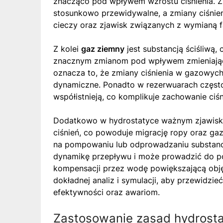
znacząco pod wpływem wzrostu ciśnienia. Z 
stosunkowo przewidywalne, a zmiany ciśnien
cieczy oraz zjawisk związanych z wymianą 
Z kolei
gaz ziemny
jest substancją ściśliwą,
znacznym zmianom pod wpływem zmieniająceg
oznacza to, że zmiany ciśnienia w gazowych 
dynamiczne. Ponadto w rezerwuarach często
współistnieją, co komplikuje zachowanie ciśn
Dodatkowo w hydrostatyce ważnym zjawisk
ciśnień, co powoduje migrację ropy oraz ga
na pompowaniu lub odprowadzaniu substancji
dynamikę przepływu i może prowadzić do po
kompensacji przez wodę powiększającą obję
dokładnej analiz i symulacji, aby przewidzieć
efektywności oraz awariom.
Zastosowanie zasad hydrosta