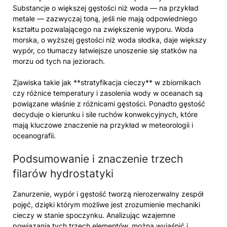
Substancje o większej gęstości niż woda — na przykład
metale — zazwyczaj toną, jeśli nie mają odpowiedniego
kształtu pozwalającego na zwiększenie wyporu. Woda
morska, o wyższej gęstości niż woda słodka, daje większy
wypór, co tłumaczy łatwiejsze unoszenie się statków na
morzu od tych na jeziorach.
Zjawiska takie jak **stratyfikacja cieczy** w zbiornikach
czy różnice temperatury i zasolenia wody w oceanach są
powiązane właśnie z różnicami gęstości. Ponadto gęstość
decyduje o kierunku i sile ruchów konwekcyjnych, które
mają kluczowe znaczenie na przykład w meteorologii i
oceanografii.
Podsumowanie i znaczenie trzech
filarów hydrostatyki
Zanurzenie, wypór i gęstość tworzą nierozerwalny zespół
pojęć, dzięki którym możliwe jest zrozumienie mechaniki
cieczy w stanie spoczynku. Analizując wzajemne
powiązania tych trzech elementów, można wyjaśnić i