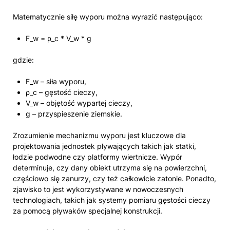
Matematycznie siłę wyporu można wyrazić następująco:
F_w = ρ_c * V_w * g
gdzie:
F_w – siła wyporu,
ρ_c – gęstość cieczy,
V_w – objętość wypartej cieczy,
g – przyspieszenie ziemskie.
Zrozumienie mechanizmu wyporu jest kluczowe dla
projektowania jednostek pływających takich jak statki,
łodzie podwodne czy platformy wiertnicze. Wypór
determinuje, czy dany obiekt utrzyma się na powierzchni,
częściowo się zanurzy, czy też całkowicie zatonie. Ponadto,
zjawisko to jest wykorzystywane w nowoczesnych
technologiach, takich jak systemy pomiaru gęstości cieczy
za pomocą pływaków specjalnej konstrukcji.