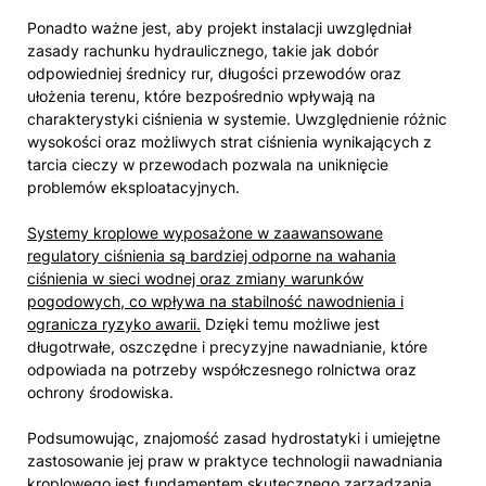
Ponadto ważne jest, aby projekt instalacji uwzględniał
zasady rachunku hydraulicznego, takie jak dobór
odpowiedniej średnicy rur, długości przewodów oraz
ułożenia terenu, które bezpośrednio wpływają na
charakterystyki ciśnienia w systemie. Uwzględnienie różnic
wysokości oraz możliwych strat ciśnienia wynikających z
tarcia cieczy w przewodach pozwala na uniknięcie
problemów eksploatacyjnych.
Systemy kroplowe wyposażone w zaawansowane
regulatory ciśnienia są bardziej odporne na wahania
ciśnienia w sieci wodnej oraz zmiany warunków
pogodowych, co wpływa na stabilność nawodnienia i
ogranicza ryzyko awarii.
Dzięki temu możliwe jest
długotrwałe, oszczędne i precyzyjne nawadnianie, które
odpowiada na potrzeby współczesnego rolnictwa oraz
ochrony środowiska.
Podsumowując, znajomość zasad hydrostatyki i umiejętne
zastosowanie jej praw w praktyce technologii nawadniania
kroplowego jest fundamentem skutecznego zarządzania