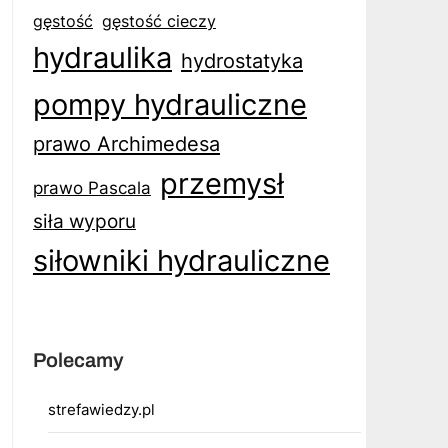
gęstość
gęstość cieczy
hydraulika
hydrostatyka
pompy hydrauliczne
prawo Archimedesa
przemysł
prawo Pascala
siła wyporu
siłowniki hydrauliczne
Polecamy
strefawiedzy.pl