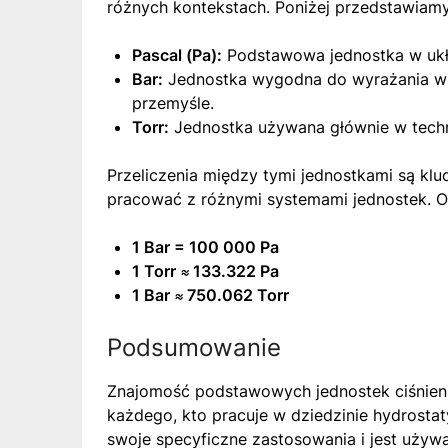
różnych kontekstach. Poniżej przedstawiamy
Pascal (Pa):
Podstawowa jednostka w ukła
Bar:
Jednostka wygodna do wyrażania wię
przemyśle.
Torr:
Jednostka używana głównie w techno
Przeliczenia między tymi jednostkami są kl
pracować z różnymi systemami jednostek. O
1 Bar = 100 000 Pa
1 Torr ≈ 133.322 Pa
1 Bar ≈ 750.062 Torr
Podsumowanie
Znajomość podstawowych jednostek ciśnienia, 
każdego, kto pracuje w dziedzinie hydrosta
swoje specyficzne zastosowania i jest używ