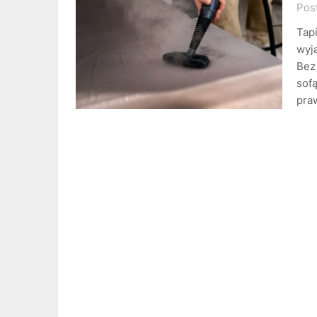
Pos
Tap
wyj
Bez
sof
pra