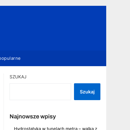
popularne
SZUKAJ
Szukaj
Najnowsze wpisy
Hydrostatyka w tunelach metra – walka z