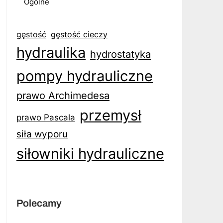
Ogólne
gęstość
gęstość cieczy
hydraulika
hydrostatyka
pompy hydrauliczne
prawo Archimedesa
przemysł
prawo Pascala
siła wyporu
siłowniki hydrauliczne
Polecamy