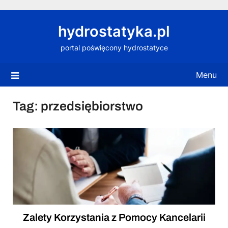
Skip
to
hydrostatyka.pl
content
portal poświęcony hydrostatyce
Menu
Tag:
przedsiębiorstwo
Zalety Korzystania z Pomocy Kancelarii