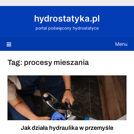
Skip
to
hydrostatyka.pl
content
portal poświęcony hydrostatyce
Menu
Tag:
procesy mieszania
Jak działa hydraulika w przemyśle