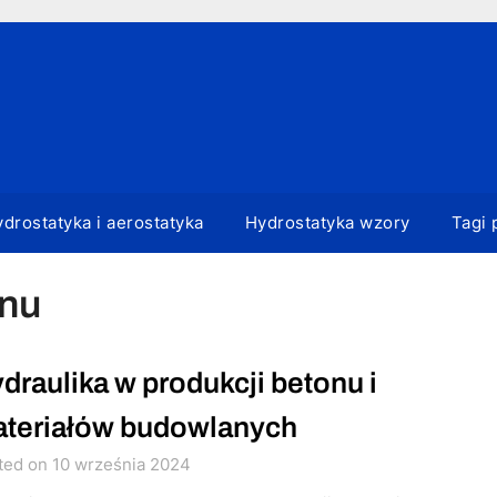
drostatyka i aerostatyka
Hydrostatyka wzory
Tagi 
onu
draulika w produkcji betonu i
teriałów budowlanych
ted on 10 września 2024