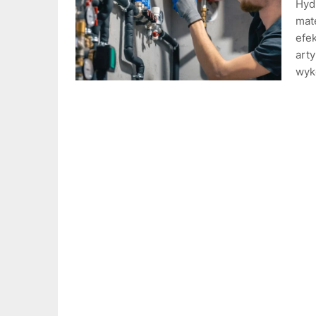
Hydr
mate
efe
arty
wyk