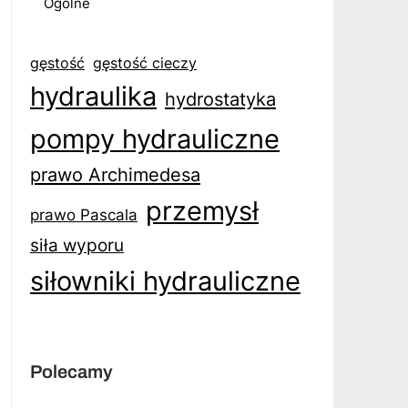
Ogólne
gęstość
gęstość cieczy
hydraulika
hydrostatyka
pompy hydrauliczne
prawo Archimedesa
przemysł
prawo Pascala
siła wyporu
siłowniki hydrauliczne
Polecamy