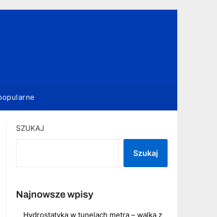
popularne
SZUKAJ
Szukaj
Najnowsze wpisy
Hydrostatyka w tunelach metra – walka z