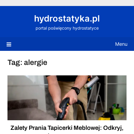
Skip
to
hydrostatyka.pl
content
portal poświęcony hydrostatyce
Menu
Tag:
alergie
Zalety Prania Tapicerki Meblowej: Odkryj,