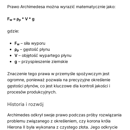
Prawo Archimedesa można wyrazić matematycznie jako:
F
= ρ
* V * g
w
p
gdzie:
F
– siła wyporu
w
ρ
– gęstość płynu
p
V
– objętość wypartego płynu
g
– przyspieszenie ziemskie
Znaczenie tego prawa w przemyśle spożywczym jest
ogromne, ponieważ pozwala na precyzyjne określenie
gęstości płynów, co jest kluczowe dla kontroli jakości i
procesów produkcyjnych.
Historia i rozwój
Archimedes odkrył swoje prawo podczas próby rozwiązania
problemu związanego z określeniem, czy korona króla
Hierona II była wykonana z czystego złota. Jego odkrycie